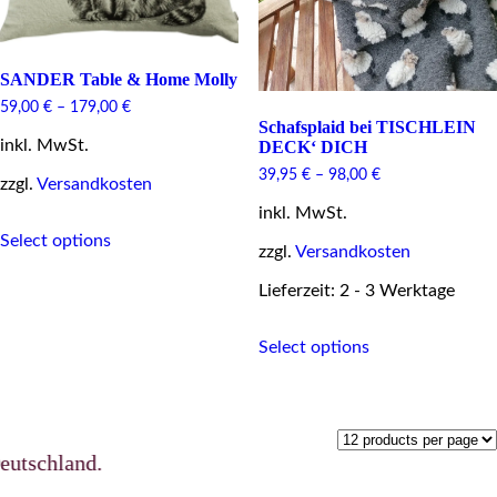
SANDER Table & Home Molly
59,00
€
–
179,00
€
Schafsplaid bei TISCHLEIN
inkl. MwSt.
DECK‘ DICH
39,95
€
–
98,00
€
zzgl.
Versandkosten
inkl. MwSt.
This
Select options
product
zzgl.
Versandkosten
has
multiple
Lieferzeit: 2 - 3 Werktage
variants.
The
This
Select options
options
product
may
has
be
multiple
chosen
variants.
on
The
the
options
tschland.
product
may
page