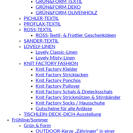
GRÜN&FORM TEXTIL
GRÜN&FORM DEKO
GRÜN&FORM OLIVENHOLZ
PICHLER-TEXTIL
PROFLAX-TEXTIL
ROSS-TEXTIL
ROSS-Textil- & Frottier Geschenkideen
SANDER-TEXTIL
LOVELY-LINEN
Lovely Classic-Linen
Lovely Misty-Linen
KNIT FACTORY FASHION
Knit Factory Kleider
Knit Factory Strickjacken
Knit Factory Ponchos
Knit Factory Pullover
Knit Factory Schals & Dreiecksschals
Knit Factory Strickmützen & Stirnbänder
Knit Factory Socks / Hausschuhe
Gutscheine für alle Anlässe
TISCHLEIN-DECK-DICH-Ausstellung
Frühling/Sommer
Grün & Form
OUTDOOR-Kerze „Zähringer“ in einer