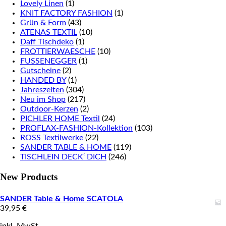
Lovely Linen
(1)
KNIT FACTORY FASHION
(1)
Grün & Form
(43)
ATENAS TEXTIL
(10)
Daff Tischdeko
(1)
FROTTIERWAESCHE
(10)
FUSSENEGGER
(1)
Gutscheine
(2)
HANDED BY
(1)
Jahreszeiten
(304)
Neu im Shop
(217)
Outdoor-Kerzen
(2)
PICHLER HOME Textil
(24)
PROFLAX-FASHION-Kollektion
(103)
ROSS Textilwerke
(22)
SANDER TABLE & HOME
(119)
TISCHLEIN DECK‘ DICH
(246)
New Products
SANDER Table & Home SCATOLA
39,95
€
inkl. MwSt.