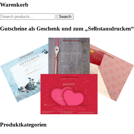
be
Warenkorb
chosen
on
Search
Search
the
for:
product
Gutscheine als Geschenk und zum „Selbstausdrucken“
page
Produktkategorien