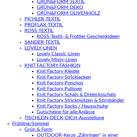
GRÜN&FORM TEXTIL
GRÜN&FORM DEKO
GRÜN&FORM OLIVENHOLZ
PICHLER-TEXTIL
PROFLAX-TEXTIL
ROSS-TEXTIL
ROSS-Textil- & Frottier Geschenkideen
SANDER-TEXTIL
LOVELY-LINEN
Lovely Classic-Linen
Lovely Misty-Linen
KNIT FACTORY FASHION
Knit Factory Kleider
Knit Factory Strickjacken
Knit Factory Ponchos
Knit Factory Pullover
Knit Factory Schals & Dreiecksschals
Knit Factory Strickmützen & Stirnbänder
Knit Factory Socks / Hausschuhe
Gutscheine für alle Anlässe
TISCHLEIN-DECK-DICH-Ausstellung
Frühling/Sommer
Grün & Form
OUTDOOR-Kerze „Zähringer“ in einer