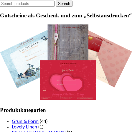
Search
Search
the
the
for:
product
product
Gutscheine als Geschenk und zum „Selbstausdrucken“
page
page
Produktkategorien
Grün & Form
(44)
Lovely Linen
(1)