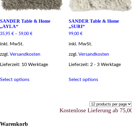
SANDER Table & Home
SANDER Table & Home
„AYLA“
„SURI“
35,95
€
–
59,00
€
99,00
€
inkl. MwSt.
inkl. MwSt.
zzgl.
Versandkosten
zzgl.
Versandkosten
Lieferzeit: 10 Werktage
Lieferzeit: 2 - 3 Werktage
This
This
Select options
Select options
product
product
has
has
multiple
multiple
variants.
variants.
The
The
options
options
Kostenlose Lieferung ab 75,00 
may
may
be
be
Warenkorb
chosen
chosen
on
on