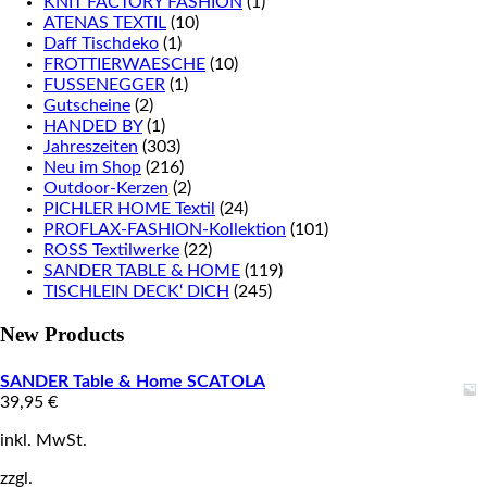
KNIT FACTORY FASHION
(1)
ATENAS TEXTIL
(10)
Daff Tischdeko
(1)
FROTTIERWAESCHE
(10)
FUSSENEGGER
(1)
Gutscheine
(2)
HANDED BY
(1)
Jahreszeiten
(303)
Neu im Shop
(216)
Outdoor-Kerzen
(2)
PICHLER HOME Textil
(24)
PROFLAX-FASHION-Kollektion
(101)
ROSS Textilwerke
(22)
SANDER TABLE & HOME
(119)
TISCHLEIN DECK‘ DICH
(245)
New Products
SANDER Table & Home SCATOLA
39,95
€
inkl. MwSt.
zzgl.