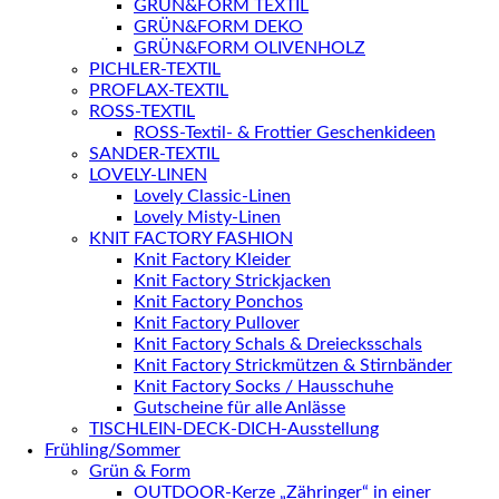
GRÜN&FORM TEXTIL
GRÜN&FORM DEKO
GRÜN&FORM OLIVENHOLZ
PICHLER-TEXTIL
PROFLAX-TEXTIL
ROSS-TEXTIL
ROSS-Textil- & Frottier Geschenkideen
SANDER-TEXTIL
LOVELY-LINEN
Lovely Classic-Linen
Lovely Misty-Linen
KNIT FACTORY FASHION
Knit Factory Kleider
Knit Factory Strickjacken
Knit Factory Ponchos
Knit Factory Pullover
Knit Factory Schals & Dreiecksschals
Knit Factory Strickmützen & Stirnbänder
Knit Factory Socks / Hausschuhe
Gutscheine für alle Anlässe
TISCHLEIN-DECK-DICH-Ausstellung
Frühling/Sommer
Grün & Form
OUTDOOR-Kerze „Zähringer“ in einer