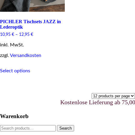
PICHLER Tischsets JAZZ in
Lederoptik
10,95
€
–
12,95
€
inkl. MwSt.
zzgl.
Versandkosten
This
Select options
product
has
multiple
variants.
The
options
Kostenlose Lieferung ab 75,00 €
may
be
Warenkorb
chosen
on
Search
Search
the
for:
product