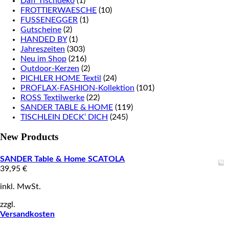
Daff Tischdeko
(1)
FROTTIERWAESCHE
(10)
FUSSENEGGER
(1)
Gutscheine
(2)
HANDED BY
(1)
Jahreszeiten
(303)
Neu im Shop
(216)
Outdoor-Kerzen
(2)
PICHLER HOME Textil
(24)
PROFLAX-FASHION-Kollektion
(101)
ROSS Textilwerke
(22)
SANDER TABLE & HOME
(119)
TISCHLEIN DECK‘ DICH
(245)
New Products
SANDER Table & Home SCATOLA
39,95
€
inkl. MwSt.
zzgl.
Versandkosten