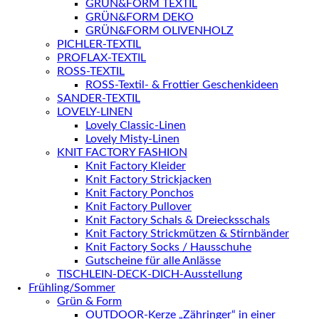
GRÜN&FORM TEXTIL
GRÜN&FORM DEKO
GRÜN&FORM OLIVENHOLZ
PICHLER-TEXTIL
PROFLAX-TEXTIL
ROSS-TEXTIL
ROSS-Textil- & Frottier Geschenkideen
SANDER-TEXTIL
LOVELY-LINEN
Lovely Classic-Linen
Lovely Misty-Linen
KNIT FACTORY FASHION
Knit Factory Kleider
Knit Factory Strickjacken
Knit Factory Ponchos
Knit Factory Pullover
Knit Factory Schals & Dreiecksschals
Knit Factory Strickmützen & Stirnbänder
Knit Factory Socks / Hausschuhe
Gutscheine für alle Anlässe
TISCHLEIN-DECK-DICH-Ausstellung
Frühling/Sommer
Grün & Form
OUTDOOR-Kerze „Zähringer“ in einer