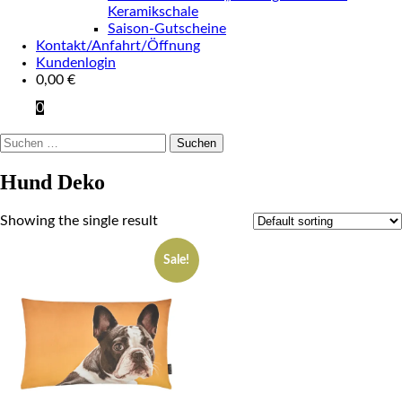
Keramikschale
Saison-Gutscheine
Kontakt/Anfahrt/Öffnung
Kundenlogin
0,00
€
0
Suchen
nach:
Hund Deko
Showing the single result
Sale!