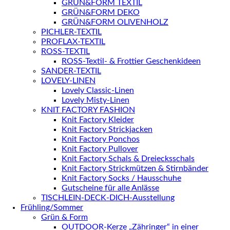
GRÜN&FORM TEXTIL
GRÜN&FORM DEKO
GRÜN&FORM OLIVENHOLZ
PICHLER-TEXTIL
PROFLAX-TEXTIL
ROSS-TEXTIL
ROSS-Textil- & Frottier Geschenkideen
SANDER-TEXTIL
LOVELY-LINEN
Lovely Classic-Linen
Lovely Misty-Linen
KNIT FACTORY FASHION
Knit Factory Kleider
Knit Factory Strickjacken
Knit Factory Ponchos
Knit Factory Pullover
Knit Factory Schals & Dreiecksschals
Knit Factory Strickmützen & Stirnbänder
Knit Factory Socks / Hausschuhe
Gutscheine für alle Anlässe
TISCHLEIN-DECK-DICH-Ausstellung
Frühling/Sommer
Grün & Form
OUTDOOR-Kerze „Zähringer“ in einer