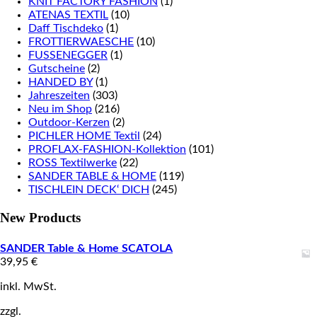
KNIT FACTORY FASHION
(1)
ATENAS TEXTIL
(10)
Daff Tischdeko
(1)
FROTTIERWAESCHE
(10)
FUSSENEGGER
(1)
Gutscheine
(2)
HANDED BY
(1)
Jahreszeiten
(303)
Neu im Shop
(216)
Outdoor-Kerzen
(2)
PICHLER HOME Textil
(24)
PROFLAX-FASHION-Kollektion
(101)
ROSS Textilwerke
(22)
SANDER TABLE & HOME
(119)
TISCHLEIN DECK‘ DICH
(245)
New Products
SANDER Table & Home SCATOLA
39,95
€
inkl. MwSt.
zzgl.