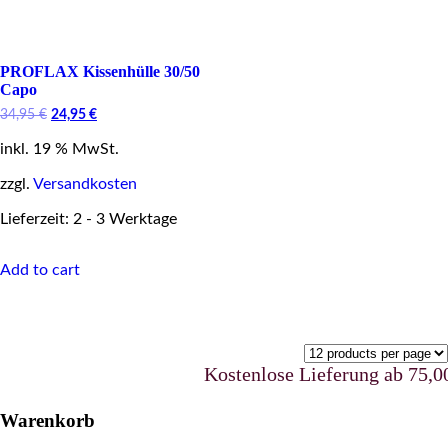
PROFLAX Kissenhülle 30/50
Capo
Original
Current
34,95
€
24,95
€
price
price
inkl. 19 % MwSt.
was:
is:
34,95 €.
24,95 €.
zzgl.
Versandkosten
Lieferzeit: 2 - 3 Werktage
Add to cart
Kostenlose Lieferung ab 75,00 €
Warenkorb