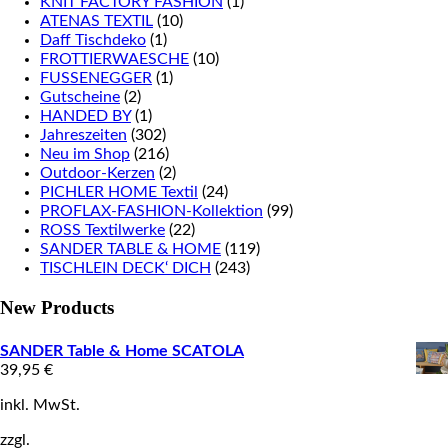
KNIT FACTORY FASHION
(1)
ATENAS TEXTIL
(10)
Daff Tischdeko
(1)
FROTTIERWAESCHE
(10)
FUSSENEGGER
(1)
Gutscheine
(2)
HANDED BY
(1)
Jahreszeiten
(302)
Neu im Shop
(216)
Outdoor-Kerzen
(2)
PICHLER HOME Textil
(24)
PROFLAX-FASHION-Kollektion
(99)
ROSS Textilwerke
(22)
SANDER TABLE & HOME
(119)
TISCHLEIN DECK‘ DICH
(243)
New Products
SANDER Table & Home SCATOLA
39,95
€
inkl. MwSt.
zzgl.