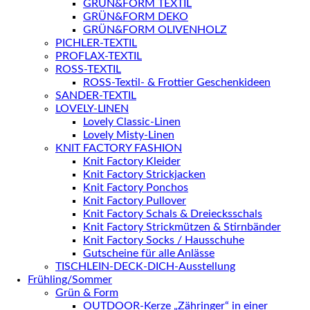
GRÜN&FORM TEXTIL
GRÜN&FORM DEKO
GRÜN&FORM OLIVENHOLZ
PICHLER-TEXTIL
PROFLAX-TEXTIL
ROSS-TEXTIL
ROSS-Textil- & Frottier Geschenkideen
SANDER-TEXTIL
LOVELY-LINEN
Lovely Classic-Linen
Lovely Misty-Linen
KNIT FACTORY FASHION
Knit Factory Kleider
Knit Factory Strickjacken
Knit Factory Ponchos
Knit Factory Pullover
Knit Factory Schals & Dreiecksschals
Knit Factory Strickmützen & Stirnbänder
Knit Factory Socks / Hausschuhe
Gutscheine für alle Anlässe
TISCHLEIN-DECK-DICH-Ausstellung
Frühling/Sommer
Grün & Form
OUTDOOR-Kerze „Zähringer“ in einer