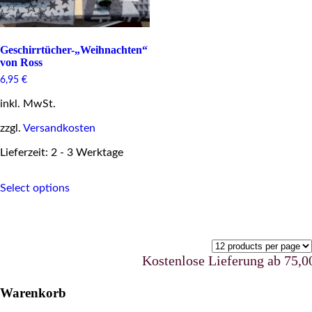
Geschirrtücher-„Weihnachten“
von Ross
6,95
€
inkl. MwSt.
zzgl.
Versandkosten
Lieferzeit: 2 - 3 Werktage
This
Select options
product
has
multiple
variants.
The
options
Kostenlose Lieferung ab 75,00 €
may
be
Warenkorb
chosen
on