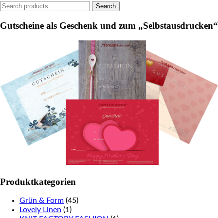
Search
Search
the
for:
product
Gutscheine als Geschenk und zum „Selbstausdrucken“
page
Produktkategorien
Grün & Form
(45)
Lovely Linen
(1)