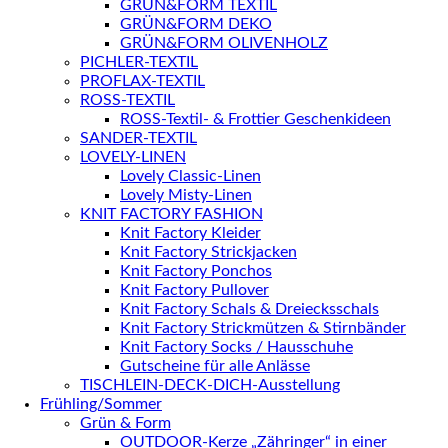
GRÜN&FORM TEXTIL
GRÜN&FORM DEKO
GRÜN&FORM OLIVENHOLZ
PICHLER-TEXTIL
PROFLAX-TEXTIL
ROSS-TEXTIL
ROSS-Textil- & Frottier Geschenkideen
SANDER-TEXTIL
LOVELY-LINEN
Lovely Classic-Linen
Lovely Misty-Linen
KNIT FACTORY FASHION
Knit Factory Kleider
Knit Factory Strickjacken
Knit Factory Ponchos
Knit Factory Pullover
Knit Factory Schals & Dreiecksschals
Knit Factory Strickmützen & Stirnbänder
Knit Factory Socks / Hausschuhe
Gutscheine für alle Anlässe
TISCHLEIN-DECK-DICH-Ausstellung
Frühling/Sommer
Grün & Form
OUTDOOR-Kerze „Zähringer“ in einer