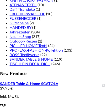
KNIT FACTORY FASHION
(1)
ATENAS TEXTIL
(10)
Daff Tischdeko
(1)
FROTTIERWAESCHE
(10)
FUSSENEGGER
(1)
Gutscheine
(2)
HANDED BY
(1)
Jahreszeiten
(304)
Neu im Shop
(217)
Outdoor-Kerzen
(2)
PICHLER HOME Textil
(24)
PROFLAX-FASHION-Kollektion
(103)
ROSS Textilwerke
(22)
SANDER TABLE & HOME
(119)
TISCHLEIN DECK‘ DICH
(246)
New Products
SANDER Table & Home SCATOLA
39,95
€
inkl. MwSt.
zzgl.