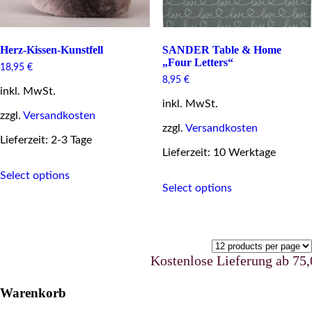
Herz-Kissen-Kunstfell
SANDER Table & Home
„Four Letters“
18,95
€
8,95
€
inkl. MwSt.
inkl. MwSt.
zzgl.
Versandkosten
zzgl.
Versandkosten
Lieferzeit: 2-3 Tage
Lieferzeit: 10 Werktage
This
Select options
This
product
Select options
product
has
has
multiple
multiple
variants.
variants.
The
The
options
options
may
Kostenlose Lieferung ab 75,00
may
be
be
chosen
Warenkorb
chosen
on
on
the