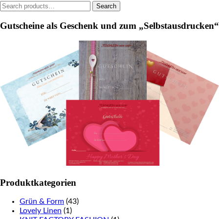
Search
Search
the
product
for:
product
page
Gutscheine als Geschenk und zum „Selbstausdrucken“
page
Produktkategorien
Grün & Form
(43)
Lovely Linen
(1)