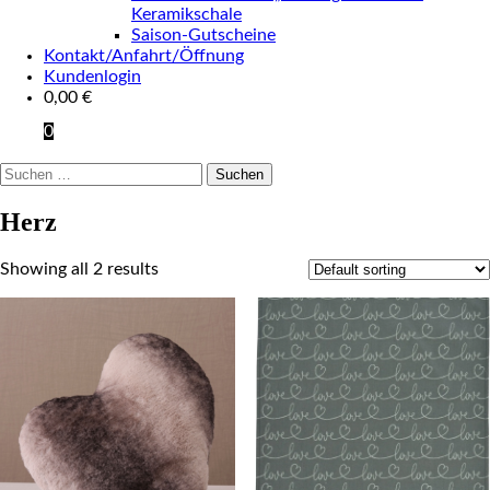
Keramikschale
Saison-Gutscheine
Kontakt/Anfahrt/Öffnung
Kundenlogin
0,00
€
0
Suchen
nach:
Herz
Showing all 2 results