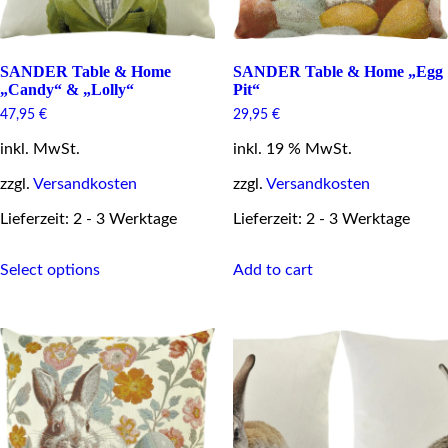
SANDER Table & Home
SANDER Table & Home „Egg
„Candy“ & „Lolly“
Pit“
47,95
€
29,95
€
inkl. MwSt.
inkl. 19 % MwSt.
zzgl.
Versandkosten
zzgl.
Versandkosten
Lieferzeit: 2 - 3 Werktage
Lieferzeit: 2 - 3 Werktage
This
Select options
Add to cart
product
has
multiple
variants.
The
options
may
be
chosen
on