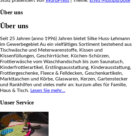
Stolz präsentiert von
WordPress
|
Theme:
Envo Multipurpose
Über uns
Über uns
Seit 25 Jahren (anno 1996) Jahren bietet Silke Huss-Lehmann
im Gewerbegebiet Au ein vielfältiges Sortiment bestehend aus
Tischwäsche und Meterwarenstoffe, Kissen und
Kissenfüllungen, Geschirrtücher, Küchen-Schürzen,
Frottierwäsche vom Waschhandschuh bis zum Saunatuch,
Kinderfrottierartikel, Erstlingsausstattung, Kinderausstattung,
Frottiergeschenke, Fleece & Felldecken, Geschenkartikeln,
Markttaschen und Körbe, Glaswaren, Kerzen, Gartenstecker
und Rankhilfen und vieles mehr an: kurzum alles für Familie,
Haus & Tisch.
Lesen Sie mehr…
Unser Service