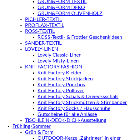
GRÜN&FORM TEXTIL
GRÜN&FORM DEKO
GRÜN&FORM OLIVENHOLZ
PICHLER-TEXTIL
PROFLAX-TEXTIL
ROSS-TEXTIL
ROSS-Textil- & Frottier Geschenkideen
SANDER-TEXTIL
LOVELY-LINEN
Lovely Classic-Linen
Lovely Misty-Linen
KNIT FACTORY FASHION
Knit Factory Kleider
Knit Factory Strickjacken
Knit Factory Ponchos
Knit Factory Pullover
Knit Factory Schals & Dreiecksschals
Knit Factory Strickmützen & Stirnbänder
Knit Factory Socks / Hausschuhe
Gutscheine für alle Anlässe
TISCHLEIN-DECK-DICH-Ausstellung
Frühling/Sommer
Grün & Form
OUTDOOR-Kerze „Zähringer“ in einer