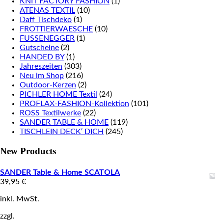
KNIT FACTORY FASHION
(1)
ATENAS TEXTIL
(10)
Daff Tischdeko
(1)
FROTTIERWAESCHE
(10)
FUSSENEGGER
(1)
Gutscheine
(2)
HANDED BY
(1)
Jahreszeiten
(303)
Neu im Shop
(216)
Outdoor-Kerzen
(2)
PICHLER HOME Textil
(24)
PROFLAX-FASHION-Kollektion
(101)
ROSS Textilwerke
(22)
SANDER TABLE & HOME
(119)
TISCHLEIN DECK‘ DICH
(245)
New Products
SANDER Table & Home SCATOLA
39,95
€
inkl. MwSt.
zzgl.