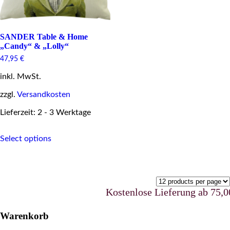
SANDER Table & Home
„Candy“ & „Lolly“
47,95
€
inkl. MwSt.
zzgl.
Versandkosten
Lieferzeit: 2 - 3 Werktage
This
Select options
product
has
multiple
variants.
The
options
Kostenlose Lieferung ab 75,00 
may
be
Warenkorb
chosen
on