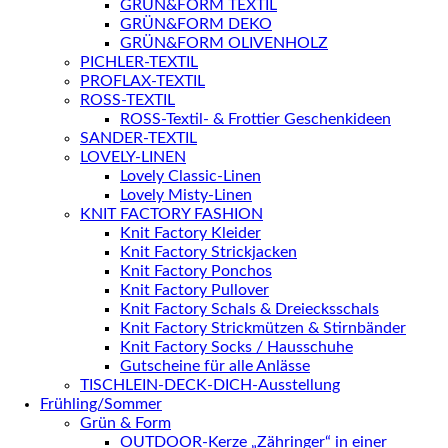
GRÜN&FORM TEXTIL
GRÜN&FORM DEKO
GRÜN&FORM OLIVENHOLZ
PICHLER-TEXTIL
PROFLAX-TEXTIL
ROSS-TEXTIL
ROSS-Textil- & Frottier Geschenkideen
SANDER-TEXTIL
LOVELY-LINEN
Lovely Classic-Linen
Lovely Misty-Linen
KNIT FACTORY FASHION
Knit Factory Kleider
Knit Factory Strickjacken
Knit Factory Ponchos
Knit Factory Pullover
Knit Factory Schals & Dreiecksschals
Knit Factory Strickmützen & Stirnbänder
Knit Factory Socks / Hausschuhe
Gutscheine für alle Anlässe
TISCHLEIN-DECK-DICH-Ausstellung
Frühling/Sommer
Grün & Form
OUTDOOR-Kerze „Zähringer“ in einer