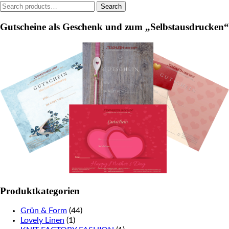
Search
Search
the
for:
product
Gutscheine als Geschenk und zum „Selbstausdrucken“
page
Produktkategorien
Grün & Form
(44)
Lovely Linen
(1)