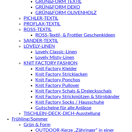
GRÜN&FORM TEXTIL
GRÜN&FORM DEKO
GRÜN&FORM OLIVENHOLZ
PICHLER-TEXTIL
PROFLAX-TEXTIL
ROSS-TEXTIL
ROSS-Textil- & Frottier Geschenkideen
SANDER-TEXTIL
LOVELY-LINEN
Lovely Classic-Linen
Lovely Misty-Linen
KNIT FACTORY FASHION
Knit Factory Kleider
Knit Factory Strickjacken
Knit Factory Ponchos
Knit Factory Pullover
Knit Factory Schals & Dreiecksschals
Knit Factory Strickmützen & Stirnbänder
Knit Factory Socks / Hausschuhe
Gutscheine für alle Anlässe
TISCHLEIN-DECK-DICH-Ausstellung
Frühling/Sommer
Grün & Form
OUTDOOR-Kerze „Zähringer“ in einer