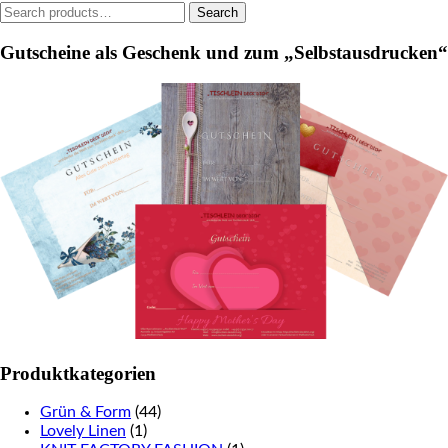
Search
Search
the
for:
product
Gutscheine als Geschenk und zum „Selbstausdrucken“
page
Produktkategorien
Grün & Form
(44)
Lovely Linen
(1)