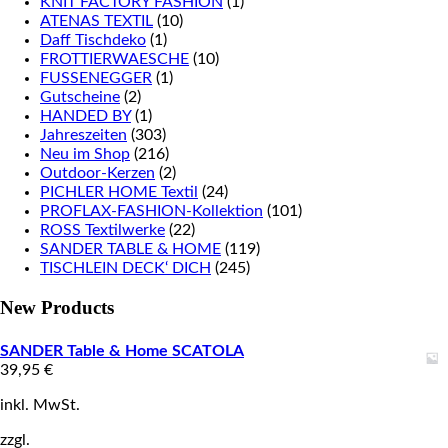
KNIT FACTORY FASHION
(1)
ATENAS TEXTIL
(10)
Daff Tischdeko
(1)
FROTTIERWAESCHE
(10)
FUSSENEGGER
(1)
Gutscheine
(2)
HANDED BY
(1)
Jahreszeiten
(303)
Neu im Shop
(216)
Outdoor-Kerzen
(2)
PICHLER HOME Textil
(24)
PROFLAX-FASHION-Kollektion
(101)
ROSS Textilwerke
(22)
SANDER TABLE & HOME
(119)
TISCHLEIN DECK‘ DICH
(245)
New Products
SANDER Table & Home SCATOLA
39,95
€
inkl. MwSt.
zzgl.