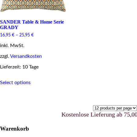
SANDER Table & Home Serie
GRADY
16,95
€
–
25,95
€
inkl. MwSt.
zzgl.
Versandkosten
Lieferzeit: 10 Tage
This
Select options
product
has
multiple
variants.
The
options
Kostenlose Lieferung ab 75,00 
may
be
Warenkorb
chosen
on