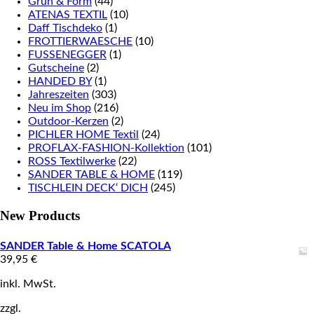
Grün & Form
(44)
ATENAS TEXTIL
(10)
Daff Tischdeko
(1)
FROTTIERWAESCHE
(10)
FUSSENEGGER
(1)
Gutscheine
(2)
HANDED BY
(1)
Jahreszeiten
(303)
Neu im Shop
(216)
Outdoor-Kerzen
(2)
PICHLER HOME Textil
(24)
PROFLAX-FASHION-Kollektion
(101)
ROSS Textilwerke
(22)
SANDER TABLE & HOME
(119)
TISCHLEIN DECK‘ DICH
(245)
New Products
SANDER Table & Home SCATOLA
39,95
€
inkl. MwSt.
zzgl.