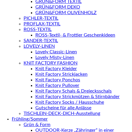
GRÜN&FORM TEXTIL
GRÜN&FORM DEKO
GRÜN&FORM OLIVENHOLZ
PICHLER-TEXTIL
PROFLAX-TEXTIL
ROSS-TEXTIL
ROSS-Textil- & Frottier Geschenkideen
SANDER-TEXTIL
LOVELY-LINEN
Lovely Classic-Linen
Lovely Misty-Linen
KNIT FACTORY FASHION
Knit Factory Kleider
Knit Factory Strickjacken
Knit Factory Ponchos
Knit Factory Pullover
Knit Factory Schals & Dreiecksschals
Knit Factory Strickmützen & Stirnbänder
Knit Factory Socks / Hausschuhe
Gutscheine für alle Anlässe
TISCHLEIN-DECK-DICH-Ausstellung
Frühling/Sommer
Grün & Form
OUTDOOR-Kerze „Zähringer“ in einer