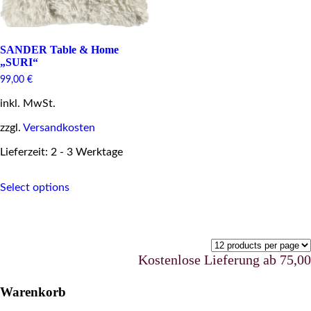
SANDER Table & Home
„SURI“
99,00
€
inkl. MwSt.
zzgl.
Versandkosten
Lieferzeit: 2 - 3 Werktage
This
Select options
product
has
multiple
variants.
The
options
Kostenlose Lieferung ab 75,00 €
may
be
Warenkorb
chosen
on