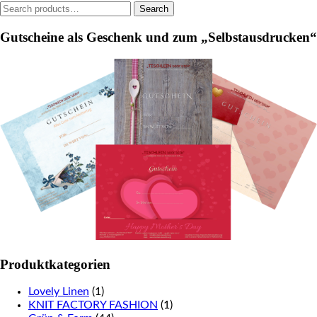
Search
Search
the
for:
product
Gutscheine als Geschenk und zum „Selbstausdrucken“
page
Produktkategorien
Lovely Linen
(1)
KNIT FACTORY FASHION
(1)