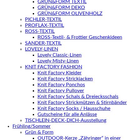
GRÜN&FORM TEXTIL
GRÜN&FORM DEKO
GRÜN&FORM OLIVENHOLZ
PICHLER-TEXTIL
PROFLAX-TEXTIL
ROSS-TEXTIL
ROSS-Textil- & Frottier Geschenkideen
SANDER-TEXTIL
LOVELY-LINEN
Lovely Classic-Linen
Lovely Misty-Linen
KNIT FACTORY FASHION
Knit Factory Kleider
Knit Factory Strickjacken
Knit Factory Ponchos
Knit Factory Pullover
Knit Factory Schals & Dreiecksschals
Knit Factory Strickmützen & Stirnbänder
Knit Factory Socks / Hausschuhe
Gutscheine für alle Anlässe
TISCHLEIN-DECK-DICH-Ausstellung
Frühling/Sommer
Grün & Form
OUTDOOR-Kerze „Zähringer“ in einer