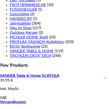
Daff Tischdeko
(1)
FROTTIERWAESCHE
(10)
FUSSENEGGER
(1)
Gutscheine
(2)
HANDED BY
(1)
Jahreszeiten
(304)
Neu im Shop
(217)
Outdoor-Kerzen
(2)
PICHLER HOME Textil
(24)
PROFLAX-FASHION-Kollektion
(103)
ROSS Textilwerke
(22)
SANDER TABLE & HOME
(119)
TISCHLEIN DECK‘ DICH
(246)
New Products
SANDER Table & Home SCATOLA
39,95
€
inkl. MwSt.
zzgl.
Versandkosten