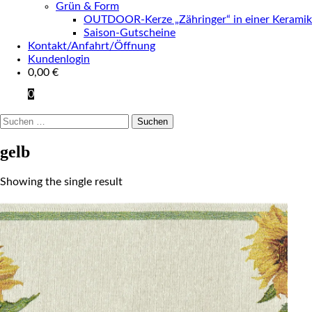
Grün & Form
OUTDOOR-Kerze „Zähringer“ in einer Keramik
Saison-Gutscheine
Kontakt/Anfahrt/Öffnung
Kundenlogin
0,00
€
0
Suchen
nach:
gelb
Showing the single result