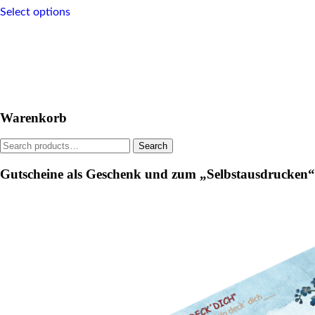
This
Select options
product
has
multiple
variants.
The
options
may
be
Warenkorb
chosen
on
Search
Search
the
for:
product
Gutscheine als Geschenk und zum „Selbstausdrucken“
page