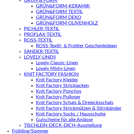
GRÜN & FORM
GRÜN&FORM-KERAMIK
GRÜN&FORM TEXTIL
GRÜN&FORM DEKO
GRÜN&FORM OLIVENHOLZ
PICHLER-TEXTIL
PROFLAX-TEXTIL
ROSS-TEXTIL
ROSS-Textil- & Frottier Geschenkideen
SANDER-TEXTIL
LOVELY-LINEN
Lovely Classic-Linen
Lovely Misty-Linen
KNIT FACTORY FASHION
Knit Factory Kleider
Knit Factory Strickjacken
Knit Factory Ponchos
Knit Factory Pullover
Knit Factory Schals & Dreiecksschals
Knit Factory Strickmützen & Stirnbänder
Knit Factory Socks / Hausschuhe
Gutscheine für alle Anlässe
TISCHLEIN-DECK-DICH-Ausstellung
Frühling/Sommer