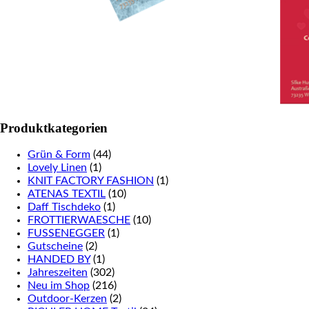
Produktkategorien
Grün & Form
(44)
Lovely Linen
(1)
KNIT FACTORY FASHION
(1)
ATENAS TEXTIL
(10)
Daff Tischdeko
(1)
FROTTIERWAESCHE
(10)
FUSSENEGGER
(1)
Gutscheine
(2)
HANDED BY
(1)
Jahreszeiten
(302)
Neu im Shop
(216)
Outdoor-Kerzen
(2)