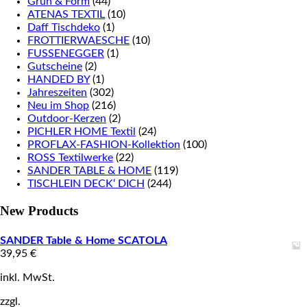
Grün & Form
(44)
ATENAS TEXTIL
(10)
Daff Tischdeko
(1)
FROTTIERWAESCHE
(10)
FUSSENEGGER
(1)
Gutscheine
(2)
HANDED BY
(1)
Jahreszeiten
(302)
Neu im Shop
(216)
Outdoor-Kerzen
(2)
PICHLER HOME Textil
(24)
PROFLAX-FASHION-Kollektion
(100)
ROSS Textilwerke
(22)
SANDER TABLE & HOME
(119)
TISCHLEIN DECK‘ DICH
(244)
New Products
SANDER Table & Home SCATOLA
39,95
€
inkl. MwSt.
zzgl.