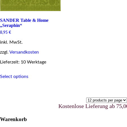
SANDER Table & Home
„Seraphin“
8,95
€
inkl. MwSt.
zzgl.
Versandkosten
Lieferzeit: 10 Werktage
This
Select options
product
has
multiple
variants.
The
options
Kostenlose Lieferung ab 75,00 
may
be
Warenkorb
chosen
on