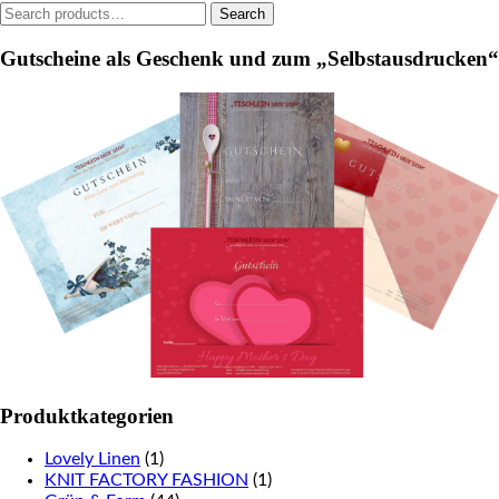
Search
Search
the
for:
product
Gutscheine als Geschenk und zum „Selbstausdrucken“
page
Produktkategorien
Lovely Linen
(1)
KNIT FACTORY FASHION
(1)