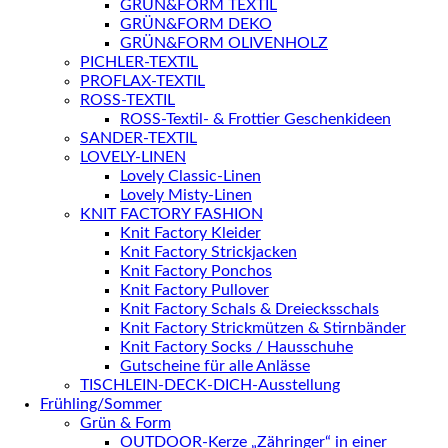
GRÜN&FORM TEXTIL
GRÜN&FORM DEKO
GRÜN&FORM OLIVENHOLZ
PICHLER-TEXTIL
PROFLAX-TEXTIL
ROSS-TEXTIL
ROSS-Textil- & Frottier Geschenkideen
SANDER-TEXTIL
LOVELY-LINEN
Lovely Classic-Linen
Lovely Misty-Linen
KNIT FACTORY FASHION
Knit Factory Kleider
Knit Factory Strickjacken
Knit Factory Ponchos
Knit Factory Pullover
Knit Factory Schals & Dreiecksschals
Knit Factory Strickmützen & Stirnbänder
Knit Factory Socks / Hausschuhe
Gutscheine für alle Anlässe
TISCHLEIN-DECK-DICH-Ausstellung
Frühling/Sommer
Grün & Form
OUTDOOR-Kerze „Zähringer“ in einer