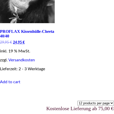
PROFLAX Kissenhülle-Cheeta
40/40
Original
Current
29,95
€
24,95
€
price
price
inkl. 19 % MwSt.
was:
is:
29,95 €.
24,95 €.
zzgl.
Versandkosten
Lieferzeit: 2 - 3 Werktage
Add to cart
Kostenlose Lieferung ab 75,00 €ur