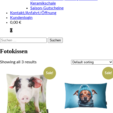
Keramikschale
Saison-Gutscheine
Kontakt/Anfahrt/Öffnung
Kundenlogin
0,00
€
0
Suchen
nach:
Fotokissen
Showing all 3 results
Sale!
Sale!