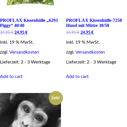
PROFLAX Kissenhülle „6293
PROFLAX Kissenhülle-7258
Piggy“ 40/40
Hund mit Mütze 30/50
Original
Current
Original
Current
34,95
€
24,95
€
34,95
€
24,95
€
price
price
price
price
inkl. 19 % MwSt.
was:
is:
inkl. 19 % MwSt.
was:
is:
34,95 €.
24,95 €.
34,95 €.
24,95 €.
zzgl.
Versandkosten
zzgl.
Versandkosten
Lieferzeit: 2 - 3 Werktage
Lieferzeit: 2 - 3 Werktage
Add to cart
Add to cart
Sale!