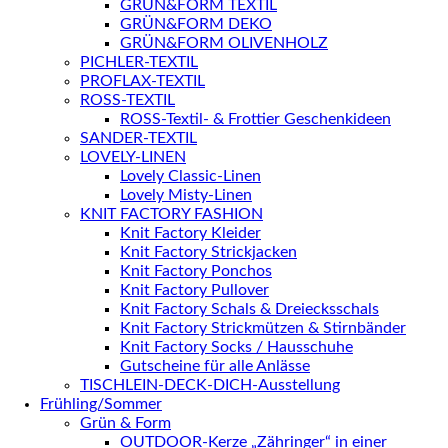
GRÜN&FORM TEXTIL
GRÜN&FORM DEKO
GRÜN&FORM OLIVENHOLZ
PICHLER-TEXTIL
PROFLAX-TEXTIL
ROSS-TEXTIL
ROSS-Textil- & Frottier Geschenkideen
SANDER-TEXTIL
LOVELY-LINEN
Lovely Classic-Linen
Lovely Misty-Linen
KNIT FACTORY FASHION
Knit Factory Kleider
Knit Factory Strickjacken
Knit Factory Ponchos
Knit Factory Pullover
Knit Factory Schals & Dreiecksschals
Knit Factory Strickmützen & Stirnbänder
Knit Factory Socks / Hausschuhe
Gutscheine für alle Anlässe
TISCHLEIN-DECK-DICH-Ausstellung
Frühling/Sommer
Grün & Form
OUTDOOR-Kerze „Zähringer“ in einer