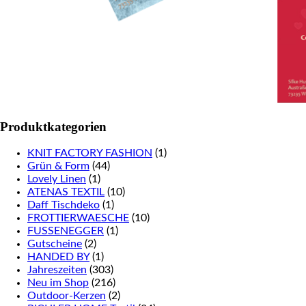
Produktkategorien
KNIT FACTORY FASHION
(1)
Grün & Form
(44)
Lovely Linen
(1)
ATENAS TEXTIL
(10)
Daff Tischdeko
(1)
FROTTIERWAESCHE
(10)
FUSSENEGGER
(1)
Gutscheine
(2)
HANDED BY
(1)
Jahreszeiten
(303)
Neu im Shop
(216)
Outdoor-Kerzen
(2)