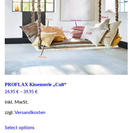
PROFLAX Kissenserie „Cult“
24,95
€
–
39,95
€
inkl. MwSt.
zzgl.
Versandkosten
This
Select options
product