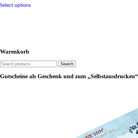
This
Select options
product
has
multiple
variants.
The
options
may
be
Warenkorb
chosen
on
Search
Search
the
for:
product
Gutscheine als Geschenk und zum „Selbstausdrucken“
page