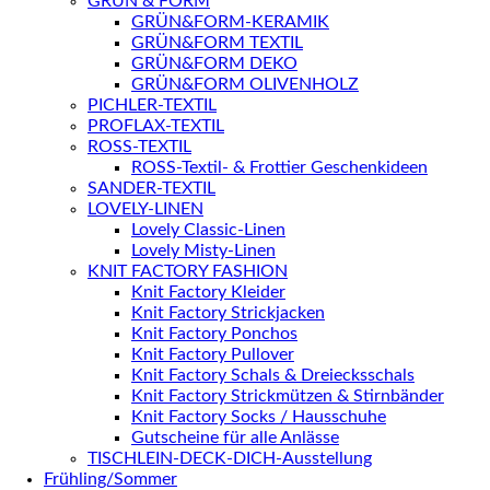
GRÜN & FORM
GRÜN&FORM-KERAMIK
GRÜN&FORM TEXTIL
GRÜN&FORM DEKO
GRÜN&FORM OLIVENHOLZ
PICHLER-TEXTIL
PROFLAX-TEXTIL
ROSS-TEXTIL
ROSS-Textil- & Frottier Geschenkideen
SANDER-TEXTIL
LOVELY-LINEN
Lovely Classic-Linen
Lovely Misty-Linen
KNIT FACTORY FASHION
Knit Factory Kleider
Knit Factory Strickjacken
Knit Factory Ponchos
Knit Factory Pullover
Knit Factory Schals & Dreiecksschals
Knit Factory Strickmützen & Stirnbänder
Knit Factory Socks / Hausschuhe
Gutscheine für alle Anlässe
TISCHLEIN-DECK-DICH-Ausstellung
Frühling/Sommer