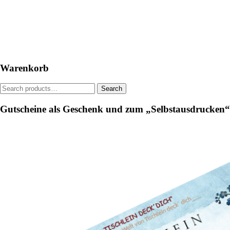
has
multiple
variants.
The
options
may
be
Warenkorb
chosen
on
Search
Search
the
for:
product
Gutscheine als Geschenk und zum „Selbstausdrucken“
page