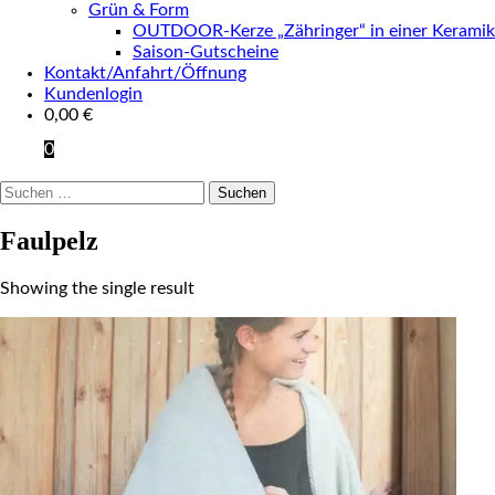
Grün & Form
OUTDOOR-Kerze „Zähringer“ in einer Keramik
Saison-Gutscheine
Kontakt/Anfahrt/Öffnung
Kundenlogin
0,00
€
0
Suchen
nach:
Faulpelz
Showing the single result