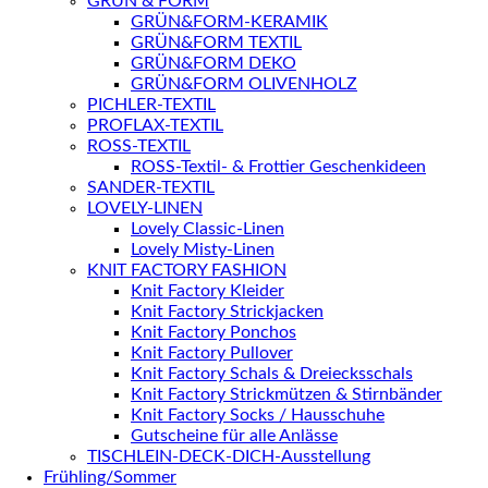
GRÜN & FORM
GRÜN&FORM-KERAMIK
GRÜN&FORM TEXTIL
GRÜN&FORM DEKO
GRÜN&FORM OLIVENHOLZ
PICHLER-TEXTIL
PROFLAX-TEXTIL
ROSS-TEXTIL
ROSS-Textil- & Frottier Geschenkideen
SANDER-TEXTIL
LOVELY-LINEN
Lovely Classic-Linen
Lovely Misty-Linen
KNIT FACTORY FASHION
Knit Factory Kleider
Knit Factory Strickjacken
Knit Factory Ponchos
Knit Factory Pullover
Knit Factory Schals & Dreiecksschals
Knit Factory Strickmützen & Stirnbänder
Knit Factory Socks / Hausschuhe
Gutscheine für alle Anlässe
TISCHLEIN-DECK-DICH-Ausstellung
Frühling/Sommer