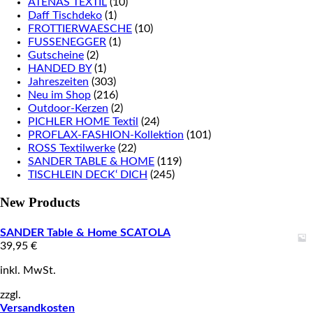
ATENAS TEXTIL
(10)
Daff Tischdeko
(1)
FROTTIERWAESCHE
(10)
FUSSENEGGER
(1)
Gutscheine
(2)
HANDED BY
(1)
Jahreszeiten
(303)
Neu im Shop
(216)
Outdoor-Kerzen
(2)
PICHLER HOME Textil
(24)
PROFLAX-FASHION-Kollektion
(101)
ROSS Textilwerke
(22)
SANDER TABLE & HOME
(119)
TISCHLEIN DECK‘ DICH
(245)
New Products
SANDER Table & Home SCATOLA
39,95
€
inkl. MwSt.
zzgl.
Versandkosten