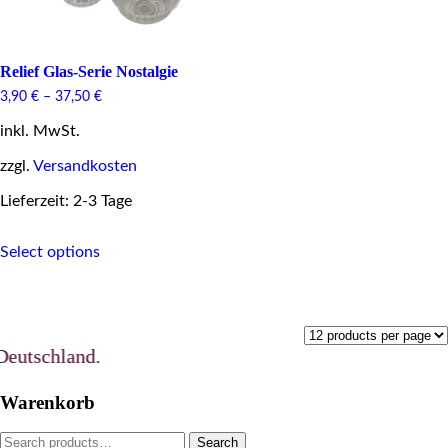
Relief Glas-Serie Nostalgie
3,90
€
–
37,50
€
inkl. MwSt.
zzgl.
Versandkosten
Lieferzeit: 2-3 Tage
This
Select options
product
has
multiple
variants.
The
options
utschland.
may
be
Warenkorb
chosen
on
Search
Search
the