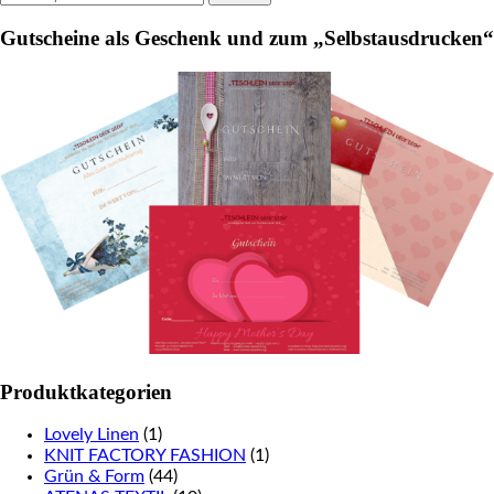
for:
product
Gutscheine als Geschenk und zum „Selbstausdrucken“
page
Produktkategorien
Lovely Linen
(1)
KNIT FACTORY FASHION
(1)
Grün & Form
(44)