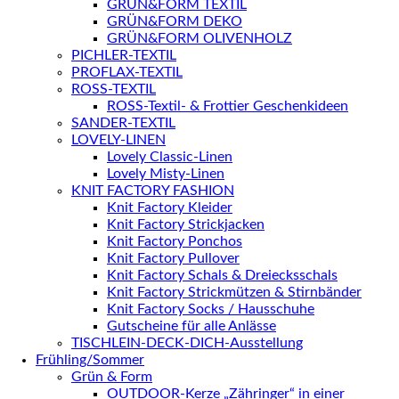
GRÜN&FORM TEXTIL
GRÜN&FORM DEKO
GRÜN&FORM OLIVENHOLZ
PICHLER-TEXTIL
PROFLAX-TEXTIL
ROSS-TEXTIL
ROSS-Textil- & Frottier Geschenkideen
SANDER-TEXTIL
LOVELY-LINEN
Lovely Classic-Linen
Lovely Misty-Linen
KNIT FACTORY FASHION
Knit Factory Kleider
Knit Factory Strickjacken
Knit Factory Ponchos
Knit Factory Pullover
Knit Factory Schals & Dreiecksschals
Knit Factory Strickmützen & Stirnbänder
Knit Factory Socks / Hausschuhe
Gutscheine für alle Anlässe
TISCHLEIN-DECK-DICH-Ausstellung
Frühling/Sommer
Grün & Form
OUTDOOR-Kerze „Zähringer“ in einer