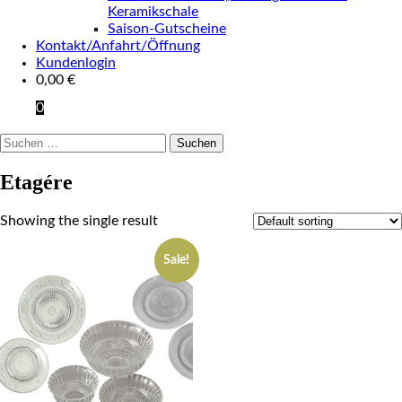
Keramikschale
Saison-Gutscheine
Kontakt/Anfahrt/Öffnung
Kundenlogin
0,00
€
0
Suchen
nach:
Etagére
Showing the single result
Sale!