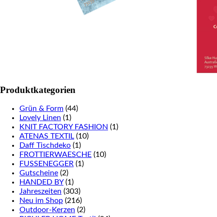
Produktkategorien
Grün & Form
(44)
Lovely Linen
(1)
KNIT FACTORY FASHION
(1)
ATENAS TEXTIL
(10)
Daff Tischdeko
(1)
FROTTIERWAESCHE
(10)
FUSSENEGGER
(1)
Gutscheine
(2)
HANDED BY
(1)
Jahreszeiten
(303)
Neu im Shop
(216)
Outdoor-Kerzen
(2)