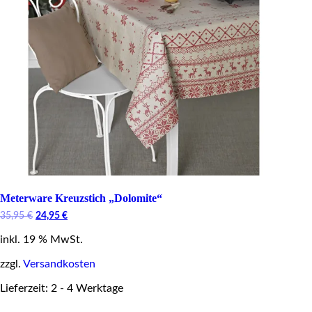
Meterware Kreuzstich „Dolomite“
Original
Current
35,95
€
24,95
€
price
price
inkl. 19 % MwSt.
was:
is:
35,95 €.
24,95 €.
zzgl.
Versandkosten
Lieferzeit: 2 - 4 Werktage