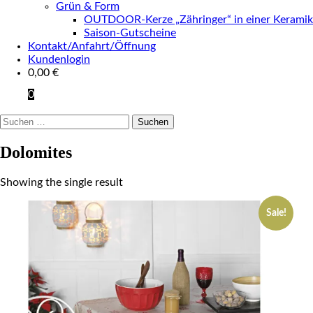
Grün & Form
OUTDOOR-Kerze „Zähringer“ in einer Keramik
Saison-Gutscheine
Kontakt/Anfahrt/Öffnung
Kundenlogin
0,00
€
0
Suchen
nach:
Dolomites
Showing the single result
Sale!