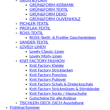
GRÜN & FORM
GRÜN&FORM-KERAMIK
GRÜN&FORM TEXTIL
GRÜN&FORM DEKO
GRÜN&FORM OLIVENHOLZ
PICHLER-TEXTIL
PROFLAX-TEXTIL
ROSS-TEXTIL
ROSS-Textil- & Frottier Geschenkideen
SANDER-TEXTIL
LOVELY-LINEN
Lovely Classic-Linen
Lovely Misty-Linen
KNIT FACTORY FASHION
Knit Factory Kleider
Knit Factory Strickjacken
Knit Factory Ponchos
Knit Factory Pullover
Knit Factory Schals & Dreiecksschals
Knit Factory Strickmützen & Stirnbänder
Knit Factory Socks / Hausschuhe
Gutscheine für alle Anlässe
TISCHLEIN-DECK-DICH-Ausstellung
Frühling/Sommer