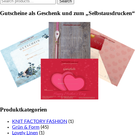
Search
Search
the
for:
product
Gutscheine als Geschenk und zum „Selbstausdrucken“
page
Produktkategorien
KNIT FACTORY FASHION
(1)
Grün & Form
(45)
Lovely Linen
(1)