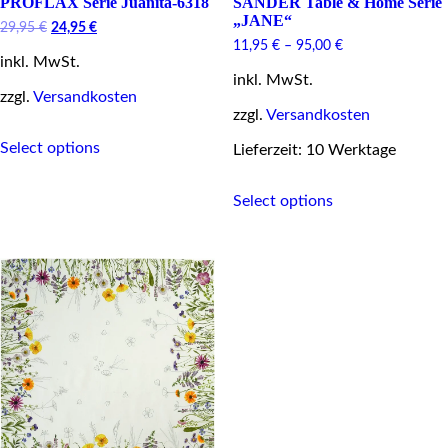
PROFLAX Serie Juanita-6318
SANDER Table & Home Serie
„JANE“
Original
Current
29,95
€
24,95
€
price
price
11,95
€
–
95,00
€
inkl. MwSt.
was:
is:
29,95 €.
24,95 €.
inkl. MwSt.
zzgl.
Versandkosten
zzgl.
Versandkosten
This
Select options
product
Lieferzeit: 10 Werktage
has
This
multiple
Select options
product
variants.
has
The
multiple
options
variants.
may
The
be
options
chosen
may
on
be
the
chosen
product
on
page
the
product
page