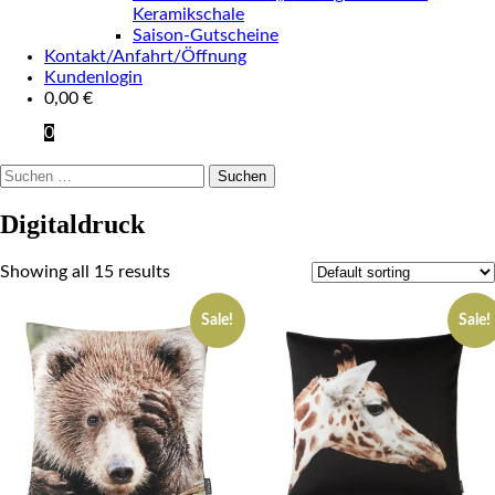
Keramikschale
Saison-Gutscheine
Kontakt/Anfahrt/Öffnung
Kundenlogin
0,00
€
0
Suchen
nach:
Digitaldruck
Showing all 15 results
Sale!
Sale!