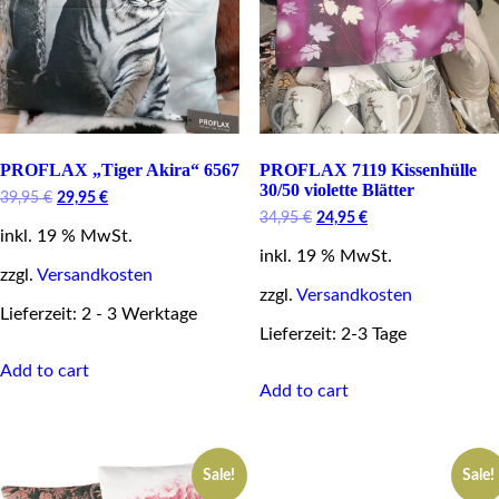
PROFLAX „Tiger Akira“ 6567
PROFLAX 7119 Kissenhülle
30/50 violette Blätter
Original
Current
39,95
€
29,95
€
price
price
Original
Current
34,95
€
24,95
€
inkl. 19 % MwSt.
was:
is:
price
price
39,95 €.
29,95 €.
inkl. 19 % MwSt.
was:
is:
zzgl.
Versandkosten
34,95 €.
24,95 €.
zzgl.
Versandkosten
Lieferzeit: 2 - 3 Werktage
Lieferzeit: 2-3 Tage
Add to cart
Add to cart
Sale!
Sale!