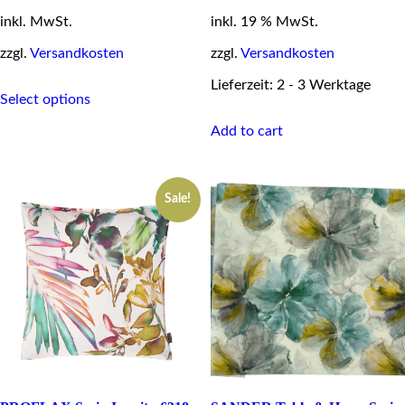
price
price
inkl. MwSt.
inkl. 19 % MwSt.
was:
is:
39,95 €.
29,95 €.
zzgl.
Versandkosten
zzgl.
Versandkosten
This
Lieferzeit: 2 - 3 Werktage
Select options
product
has
Add to cart
multiple
variants.
The
options
Sale!
may
be
chosen
on
the
product
page