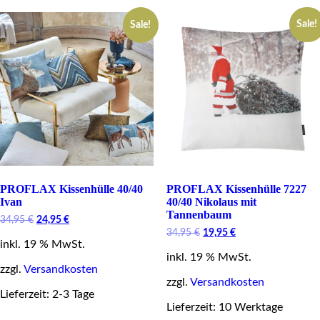
Sale!
Sale!
PROFLAX Kissenhülle 40/40
PROFLAX Kissenhülle 7227
Ivan
40/40 Nikolaus mit
Tannenbaum
Original
Current
34,95
€
24,95
€
price
price
Original
Current
34,95
€
19,95
€
inkl. 19 % MwSt.
was:
is:
price
price
34,95 €.
24,95 €.
inkl. 19 % MwSt.
was:
is:
zzgl.
Versandkosten
34,95 €.
19,95 €.
zzgl.
Versandkosten
Lieferzeit: 2-3 Tage
Lieferzeit: 10 Werktage