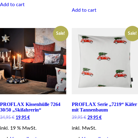
Add to cart
Add to cart
Sale!
Sale!
PROFLAX Kissenhülle 7264
PROFLAX Serie „7219“ Käfer
30/50 „Skifahrerin“
mit Tannenbaum
Original
Current
Original
Current
34,95
€
19,95
€
39,95
€
29,95
€
price
price
price
price
inkl. 19 % MwSt.
was:
is:
inkl. MwSt.
was:
is:
34,95 €.
19,95 €.
39,95 €.
29,95 €.