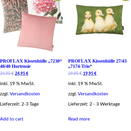
PROFLAX Kissenhülle „7230“
PROFLAX Kissenhülle 27/43
40/40 Hortensie
„7174-Trio“
Original
Current
Original
Current
34,95
€
24,95
€
29,95
€
19,95
€
price
price
price
price
inkl. 19 % MwSt.
was:
is:
inkl. 19 % MwSt.
was:
is:
34,95 €.
24,95 €.
29,95 €.
19,95 €.
zzgl.
Versandkosten
zzgl.
Versandkosten
Lieferzeit: 2-3 Tage
Lieferzeit: 2 - 3 Werktage
Add to cart
Read more