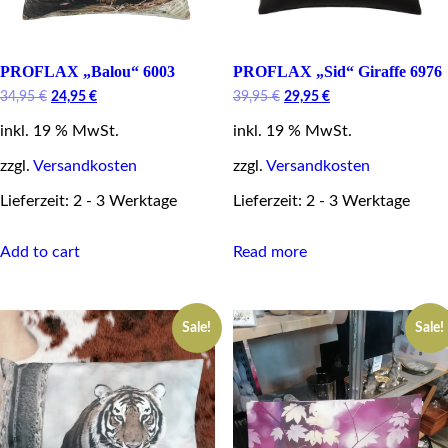
PROFLAX „Balou“ 6003
PROFLAX „Sid“ Giraffe 6976
Original
Current
Original
Current
34,95
€
24,95
€
39,95
€
29,95
€
price
price
price
price
inkl. 19 % MwSt.
was:
is:
inkl. 19 % MwSt.
was:
is:
34,95 €.
24,95 €.
39,95 €.
29,95 €.
zzgl.
Versandkosten
zzgl.
Versandkosten
Lieferzeit: 2 - 3 Werktage
Lieferzeit: 2 - 3 Werktage
Add to cart
Read more
Sale!
Sale!