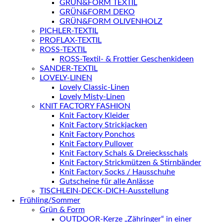
GRÜN&FORM TEXTIL
GRÜN&FORM DEKO
GRÜN&FORM OLIVENHOLZ
PICHLER-TEXTIL
PROFLAX-TEXTIL
ROSS-TEXTIL
ROSS-Textil- & Frottier Geschenkideen
SANDER-TEXTIL
LOVELY-LINEN
Lovely Classic-Linen
Lovely Misty-Linen
KNIT FACTORY FASHION
Knit Factory Kleider
Knit Factory Strickjacken
Knit Factory Ponchos
Knit Factory Pullover
Knit Factory Schals & Dreiecksschals
Knit Factory Strickmützen & Stirnbänder
Knit Factory Socks / Hausschuhe
Gutscheine für alle Anlässe
TISCHLEIN-DECK-DICH-Ausstellung
Frühling/Sommer
Grün & Form
OUTDOOR-Kerze „Zähringer“ in einer