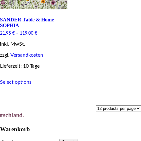
SANDER Table & Home
SOPHIA
21,95
€
–
119,00
€
inkl. MwSt.
zzgl.
Versandkosten
Lieferzeit: 10 Tage
This
Select options
product
has
multiple
variants.
The
options
land.
may
be
Warenkorb
chosen
on