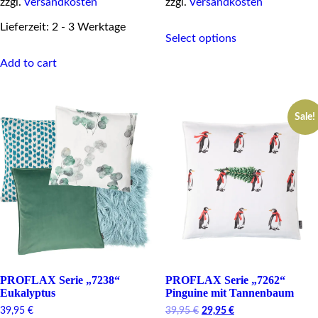
zzgl.
Versandkosten
zzgl.
Versandkosten
This
Lieferzeit: 2 - 3 Werktage
Select options
product
has
Add to cart
multiple
variants.
The
options
Sale!
may
be
chosen
on
the
product
page
PROFLAX Serie „7238“
PROFLAX Serie „7262“
Eukalyptus
Pinguine mit Tannenbaum
Original
Current
39,95
€
39,95
€
29,95
€