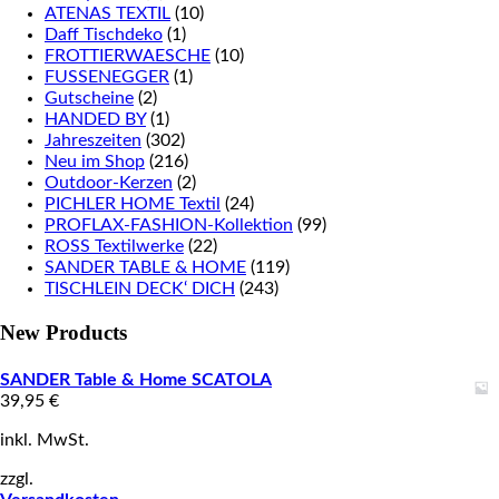
ATENAS TEXTIL
(10)
Daff Tischdeko
(1)
FROTTIERWAESCHE
(10)
FUSSENEGGER
(1)
Gutscheine
(2)
HANDED BY
(1)
Jahreszeiten
(302)
Neu im Shop
(216)
Outdoor-Kerzen
(2)
PICHLER HOME Textil
(24)
PROFLAX-FASHION-Kollektion
(99)
ROSS Textilwerke
(22)
SANDER TABLE & HOME
(119)
TISCHLEIN DECK‘ DICH
(243)
New Products
SANDER Table & Home SCATOLA
39,95
€
inkl. MwSt.
zzgl.