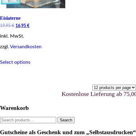
Eislaterne
Original
Current
19,95
€
16,95
€
price
price
inkl. MwSt.
was:
is:
19,95 €.
16,95 €.
zzgl.
Versandkosten
This
Select options
product
has
multiple
variants.
The
options
Kostenlose Lieferung ab 75,00 €
may
be
Warenkorb
chosen
on
Search
Search
the
for:
product
Gutscheine als Geschenk und zum „Selbstausdrucken“
page