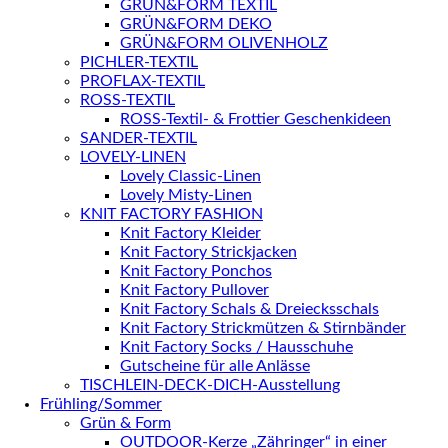
GRÜN&FORM TEXTIL
GRÜN&FORM DEKO
GRÜN&FORM OLIVENHOLZ
PICHLER-TEXTIL
PROFLAX-TEXTIL
ROSS-TEXTIL
ROSS-Textil- & Frottier Geschenkideen
SANDER-TEXTIL
LOVELY-LINEN
Lovely Classic-Linen
Lovely Misty-Linen
KNIT FACTORY FASHION
Knit Factory Kleider
Knit Factory Strickjacken
Knit Factory Ponchos
Knit Factory Pullover
Knit Factory Schals & Dreiecksschals
Knit Factory Strickmützen & Stirnbänder
Knit Factory Socks / Hausschuhe
Gutscheine für alle Anlässe
TISCHLEIN-DECK-DICH-Ausstellung
Frühling/Sommer
Grün & Form
OUTDOOR-Kerze „Zähringer“ in einer