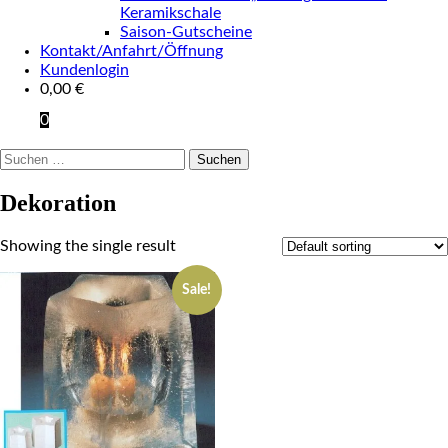
Keramikschale
Saison-Gutscheine
Kontakt/Anfahrt/Öffnung
Kundenlogin
0,00
€
0
Suchen
nach:
Dekoration
Showing the single result
Sale!