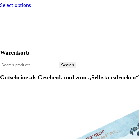
This
Select options
product
has
multiple
variants.
The
options
may
be
Warenkorb
chosen
on
Search
the
Search
for:
product
page
Gutscheine als Geschenk und zum „Selbstausdrucken“