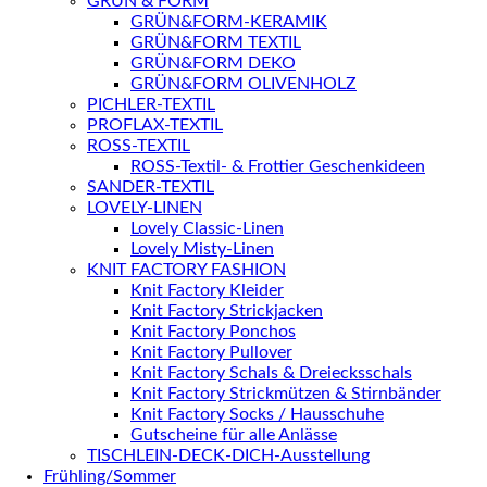
GRÜN & FORM
GRÜN&FORM-KERAMIK
GRÜN&FORM TEXTIL
GRÜN&FORM DEKO
GRÜN&FORM OLIVENHOLZ
PICHLER-TEXTIL
PROFLAX-TEXTIL
ROSS-TEXTIL
ROSS-Textil- & Frottier Geschenkideen
SANDER-TEXTIL
LOVELY-LINEN
Lovely Classic-Linen
Lovely Misty-Linen
KNIT FACTORY FASHION
Knit Factory Kleider
Knit Factory Strickjacken
Knit Factory Ponchos
Knit Factory Pullover
Knit Factory Schals & Dreiecksschals
Knit Factory Strickmützen & Stirnbänder
Knit Factory Socks / Hausschuhe
Gutscheine für alle Anlässe
TISCHLEIN-DECK-DICH-Ausstellung
Frühling/Sommer