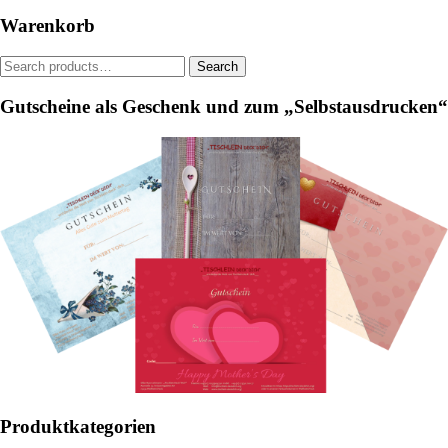
be
Warenkorb
chosen
on
Search
Search
the
for:
product
Gutscheine als Geschenk und zum „Selbstausdrucken“
page
Produktkategorien