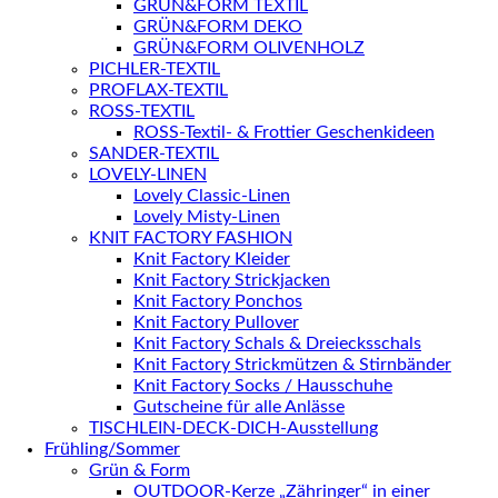
GRÜN&FORM TEXTIL
GRÜN&FORM DEKO
GRÜN&FORM OLIVENHOLZ
PICHLER-TEXTIL
PROFLAX-TEXTIL
ROSS-TEXTIL
ROSS-Textil- & Frottier Geschenkideen
SANDER-TEXTIL
LOVELY-LINEN
Lovely Classic-Linen
Lovely Misty-Linen
KNIT FACTORY FASHION
Knit Factory Kleider
Knit Factory Strickjacken
Knit Factory Ponchos
Knit Factory Pullover
Knit Factory Schals & Dreiecksschals
Knit Factory Strickmützen & Stirnbänder
Knit Factory Socks / Hausschuhe
Gutscheine für alle Anlässe
TISCHLEIN-DECK-DICH-Ausstellung
Frühling/Sommer
Grün & Form
OUTDOOR-Kerze „Zähringer“ in einer