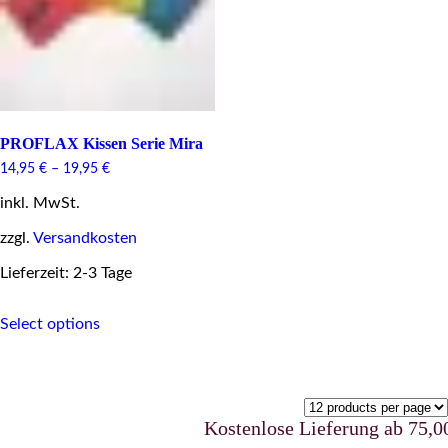
PROFLAX Kissen Serie Mira
14,95
€
–
19,95
€
inkl. MwSt.
zzgl.
Versandkosten
Lieferzeit: 2-3 Tage
This
Select options
product
has
multiple
variants.
The
options
Kostenlose Lieferung ab 75,00 €
may