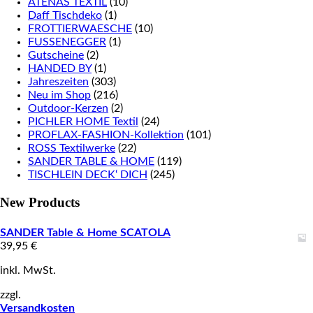
ATENAS TEXTIL
(10)
Daff Tischdeko
(1)
FROTTIERWAESCHE
(10)
FUSSENEGGER
(1)
Gutscheine
(2)
HANDED BY
(1)
Jahreszeiten
(303)
Neu im Shop
(216)
Outdoor-Kerzen
(2)
PICHLER HOME Textil
(24)
PROFLAX-FASHION-Kollektion
(101)
ROSS Textilwerke
(22)
SANDER TABLE & HOME
(119)
TISCHLEIN DECK‘ DICH
(245)
New Products
SANDER Table & Home SCATOLA
39,95
€
inkl. MwSt.
zzgl.
Versandkosten