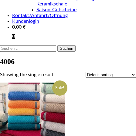
Keramikschale
Saison-Gutscheine
Kontakt/Anfahrt/Öffnung
Kundenlogin
0,00
€
0
Suchen
nach:
4006
Showing the single result
Sale!