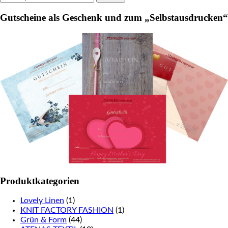
for:
product
Gutscheine als Geschenk und zum „Selbstausdrucken“
page
Produktkategorien
Lovely Linen
(1)
KNIT FACTORY FASHION
(1)
Grün & Form
(44)