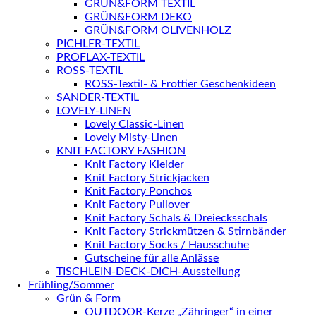
GRÜN&FORM TEXTIL
GRÜN&FORM DEKO
GRÜN&FORM OLIVENHOLZ
PICHLER-TEXTIL
PROFLAX-TEXTIL
ROSS-TEXTIL
ROSS-Textil- & Frottier Geschenkideen
SANDER-TEXTIL
LOVELY-LINEN
Lovely Classic-Linen
Lovely Misty-Linen
KNIT FACTORY FASHION
Knit Factory Kleider
Knit Factory Strickjacken
Knit Factory Ponchos
Knit Factory Pullover
Knit Factory Schals & Dreiecksschals
Knit Factory Strickmützen & Stirnbänder
Knit Factory Socks / Hausschuhe
Gutscheine für alle Anlässe
TISCHLEIN-DECK-DICH-Ausstellung
Frühling/Sommer
Grün & Form
OUTDOOR-Kerze „Zähringer“ in einer