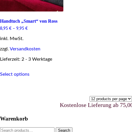
Handtuch „Smart“ von Ross
8,95
€
–
9,95
€
inkl. MwSt.
zzgl.
Versandkosten
Lieferzeit: 2 - 3 Werktage
This
Select options
product
has
multiple
variants.
The
options
Kostenlose Lieferung ab 75,00 €
may
be
Warenkorb
chosen
on
Search
Search
the