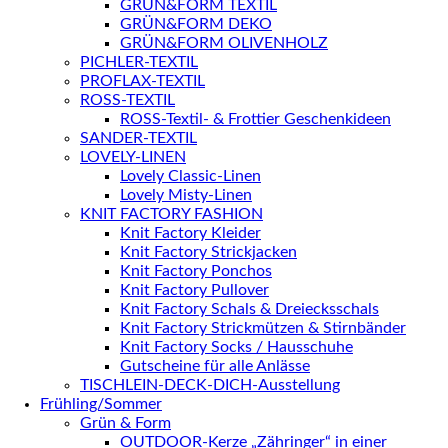
GRÜN&FORM TEXTIL
GRÜN&FORM DEKO
GRÜN&FORM OLIVENHOLZ
PICHLER-TEXTIL
PROFLAX-TEXTIL
ROSS-TEXTIL
ROSS-Textil- & Frottier Geschenkideen
SANDER-TEXTIL
LOVELY-LINEN
Lovely Classic-Linen
Lovely Misty-Linen
KNIT FACTORY FASHION
Knit Factory Kleider
Knit Factory Strickjacken
Knit Factory Ponchos
Knit Factory Pullover
Knit Factory Schals & Dreiecksschals
Knit Factory Strickmützen & Stirnbänder
Knit Factory Socks / Hausschuhe
Gutscheine für alle Anlässe
TISCHLEIN-DECK-DICH-Ausstellung
Frühling/Sommer
Grün & Form
OUTDOOR-Kerze „Zähringer“ in einer