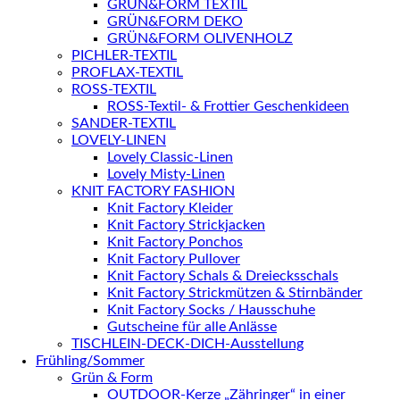
GRÜN&FORM TEXTIL
GRÜN&FORM DEKO
GRÜN&FORM OLIVENHOLZ
PICHLER-TEXTIL
PROFLAX-TEXTIL
ROSS-TEXTIL
ROSS-Textil- & Frottier Geschenkideen
SANDER-TEXTIL
LOVELY-LINEN
Lovely Classic-Linen
Lovely Misty-Linen
KNIT FACTORY FASHION
Knit Factory Kleider
Knit Factory Strickjacken
Knit Factory Ponchos
Knit Factory Pullover
Knit Factory Schals & Dreiecksschals
Knit Factory Strickmützen & Stirnbänder
Knit Factory Socks / Hausschuhe
Gutscheine für alle Anlässe
TISCHLEIN-DECK-DICH-Ausstellung
Frühling/Sommer
Grün & Form
OUTDOOR-Kerze „Zähringer“ in einer