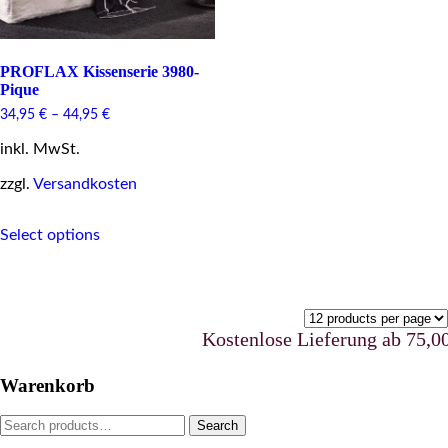
PROFLAX Kissenserie 3980-
Pique
34,95
€
–
44,95
€
inkl. MwSt.
zzgl.
Versandkosten
This
Select options
product
has
multiple
variants.
The
options
Kostenlose Lieferung ab 75,00 €
may
be
Warenkorb
chosen
on
Search
Search
the
for:
product